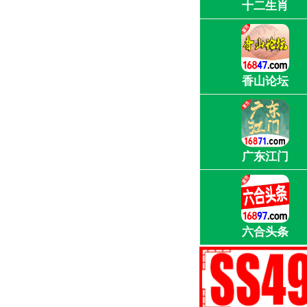
十二生肖
香山论坛
广东江门
六合头条