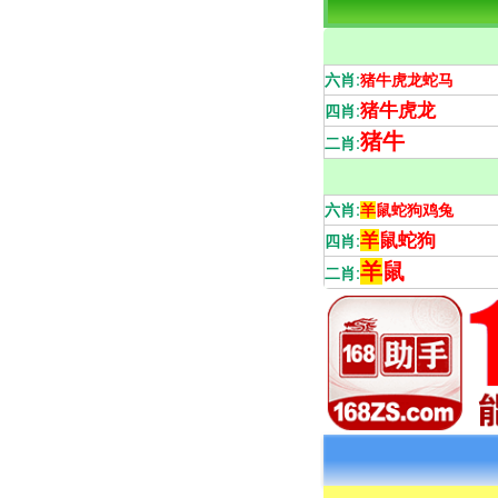
六肖:
猪牛虎龙蛇马
猪牛虎龙
四肖:
猪牛
二肖:
六肖:
羊
鼠蛇狗鸡兔
羊
鼠蛇狗
四肖:
羊
鼠
二肖: