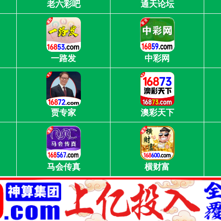
老六彩吧
通天论坛
一路发
中彩网
贾专家
澳彩天下
马会传真
横财富