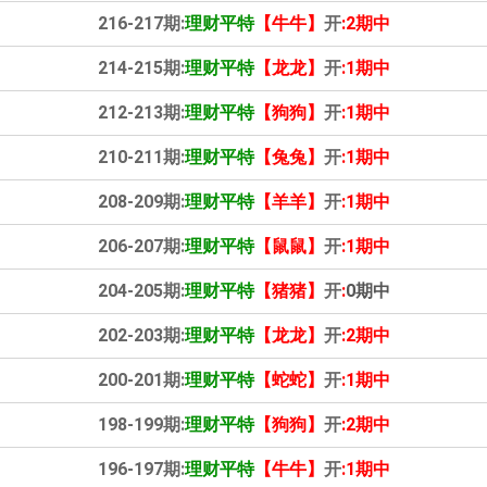
216-217期:
理财平特
【牛牛】
开
:2期中
214-215期:
理财平特
【龙龙】
开
:1期中
212-213期:
理财平特
【狗狗】
开
:1期中
210-211期:
理财平特
【兔兔】
开
:1期中
208-209期:
理财平特
【羊羊】
开
:1期中
206-207期:
理财平特
【鼠鼠】
开
:1期中
204-205期:
理财平特
【猪猪】
开
:
0期中
202-203期:
理财平特
【龙龙】
开
:2期中
200-201期:
理财平特
【蛇蛇】
开
:1期中
198-199期:
理财平特
【狗狗】
开
:2期中
196-197期:
理财平特
【牛牛】
开
:1期中