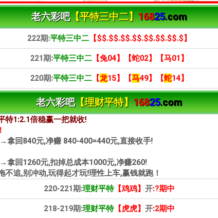
老六彩吧
【平特三中二】
168
25
.com
222期:
平特三中二
【$$.$$.$$.$$.$$.$$.$$.$】
221期:
平特三中二
【兔04】【蛇02】【马01】
220期:
平特三中二
【
龙
15】【
马
49】【
蛇
14】
老六彩吧
【理财平特】
168
25
.com
平特1:2.1倍稳赢一把就收!
！
→拿回840元,净赚 840-400=440元,直接收手!
→拿回1260元,扣掉总成本1000元,净赚260!
拖不追,别冲动,玩得起才玩!理性上车,赢钱就跑！
220-221期:
理财平特
【鸡鸡】
开
:?期中
218-219期:
理财平特
【虎虎】
开
:2期中