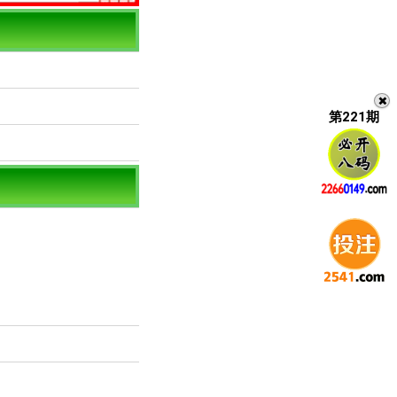
✖️
第
221
期