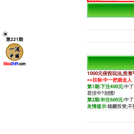
✖️
第
221
期
1000元倍投玩法,投资
=>目标:中一把就走人
第1期:下注400元:
中了
若没中?别慌!
第2期:补注600元:
中了
友情提示:
稳赚投资;不