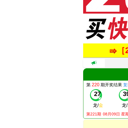
［
第
220
期
开奖结果
复
27
3
龙
/
金
龙
/
第221期
08
月
09
日 星